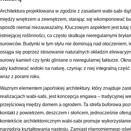
Architektura projektowana w zgodzie z zasadami wabi-sabi dąż
między wnętrzem a zewnętrzem, starając się wkomponować bud
sposób niemal niezauważalny. Kluczowym aspektem jest tutaj s
istniejącej roślinności, co często skutkuje nieregularnymi brył
surowców. Budynki w tym stylu nie dominują nad otoczeniem, le
osiąga się poprzez stosowanie naturalnych okładzin elewacyjn
surowy kamień czy tynki gliniane o nieregularnej fakturze. Okna
aby kadrować widoki na naturę, czyniąc z niej integralną część 
wraz z porami roku.
Ważnym elementem japońskiej architektury, który znajduje z
realizacjach wabi-sabi, jest koncepcja engawa – tradycyjnej w
przejściową między domem a ogrodem. Ta strefa buforowa po
kontakt z powietrzem, deszczem i słońcem, jednocześnie oferu
kontekście architektonicznym wabi-sabi promuje wykorzystani
narzędzia kształtowania nastroju. Zamiast równomiernego ośw