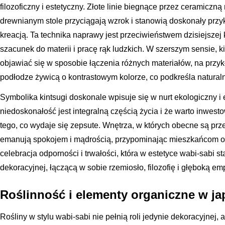
filozoficzny i estetyczny. Złote linie biegnące przez ceramicz
drewnianym stole przyciągają wzrok i stanowią doskonały przy
kreacją. Ta technika naprawy jest przeciwieństwem dzisiejszej
szacunek do materii i pracę rąk ludzkich. W szerszym sensie, k
objawiać się w sposobie łączenia różnych materiałów, na przy
podłodze żywicą o kontrastowym kolorze, co podkreśla natural
Symbolika kintsugi doskonale wpisuje się w nurt ekologiczny i
niedoskonałość jest integralną częścią życia i że warto inwes
tego, co wydaje się zepsute. Wnętrza, w których obecne są pr
emanują spokojem i mądrością, przypominając mieszkańcom o w
celebracja odporności i trwałości, która w estetyce wabi-sabi st
dekoracyjnej, łączącą w sobie rzemiosło, filozofię i głęboką em
Roślinność i elementy organiczne w j
Rośliny w stylu wabi-sabi nie pełnią roli jedynie dekoracyjnej