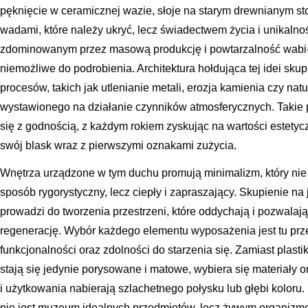
pęknięcie w ceramicznej wazie, słoje na starym drewnianym sto
wadami, które należy ukryć, lecz świadectwem życia i unikalno
zdominowanym przez masową produkcję i powtarzalność wabi-sa
niemożliwe do podrobienia. Architektura hołdująca tej idei sku
procesów, takich jak utlenianie metali, erozja kamienia czy na
wystawionego na działanie czynników atmosferycznych. Takie
się z godnością, z każdym rokiem zyskując na wartości estetycz
swój blask wraz z pierwszymi oznakami zużycia.
Wnętrza urządzone w tym duchu promują minimalizm, który nie 
sposób rygorystyczny, lecz ciepły i zapraszający. Skupienie na j
prowadzi do tworzenia przestrzeni, które oddychają i pozwala
regenerację. Wybór każdego elementu wyposażenia jest tu pr
funkcjonalności oraz zdolności do starzenia się. Zamiast plast
stają się jedynie porysowane i matowe, wybiera się materiały 
i użytkowania nabierają szlachetnego połysku lub głębi koloru
nie jest muzeum idealnych przedmiotów, lecz żywym organizme