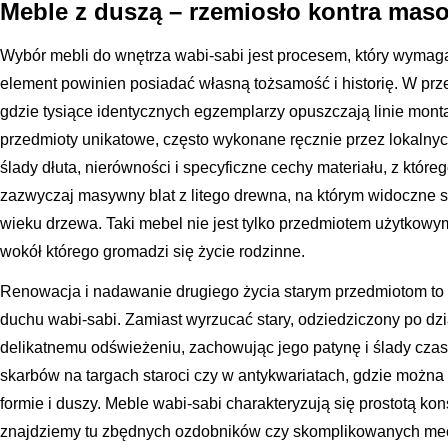
Meble z duszą – rzemiosło kontra mas
Wybór mebli do wnętrza wabi-sabi jest procesem, który wymaga
element powinien posiadać własną tożsamość i historię. W prz
gdzie tysiące identycznych egzemplarzy opuszczają linie mont
przedmioty unikatowe, często wykonane ręcznie przez lokalnyc
ślady dłuta, nierówności i specyficzne cechy materiału, z któreg
zazwyczaj masywny blat z litego drewna, na którym widoczne s
wieku drzewa. Taki mebel nie jest tylko przedmiotem użytkowy
wokół którego gromadzi się życie rodzinne.
Renowacja i nadawanie drugiego życia starym przedmiotom to
duchu wabi-sabi. Zamiast wyrzucać stary, odziedziczony po dz
delikatnemu odświeżeniu, zachowując jego patynę i ślady czas
skarbów na targach staroci czy w antykwariatach, gdzie można
formie i duszy. Meble wabi-sabi charakteryzują się prostotą kons
znajdziemy tu zbędnych ozdobników czy skomplikowanych mec