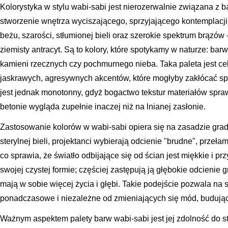
Kolorystyka w stylu wabi-sabi jest nierozerwalnie związana z 
stworzenie wnętrza wyciszającego, sprzyjającego kontemplacji 
beżu, szarości, stłumionej bieli oraz szerokie spektrum brązów
ziemisty antracyt. Są to kolory, które spotykamy w naturze: ba
kamieni rzecznych czy pochmurnego nieba. Taka paleta jest c
jaskrawych, agresywnych akcentów, które mogłyby zakłócać s
jest jednak monotonny, gdyż bogactwo tekstur materiałów spraw
betonie wygląda zupełnie inaczej niż na lnianej zasłonie.
Zastosowanie kolorów w wabi-sabi opiera się na zasadzie gradac
sterylnej bieli, projektanci wybierają odcienie "brudne", przełam
co sprawia, że światło odbijające się od ścian jest miękkie i p
swojej czystej formie; częściej zastępują ją głębokie odcienie 
mają w sobie więcej życia i głębi. Takie podejście pozwala na 
ponadczasowe i niezależne od zmieniających się mód, budując 
Ważnym aspektem palety barw wabi-sabi jest jej zdolność do s