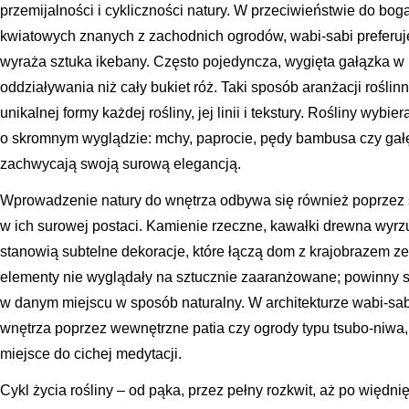
przemijalności i cykliczności natury. W przeciwieństwie do bo
kwiatowych znanych z zachodnich ogrodów, wabi-sabi preferuje 
wyraża sztuka ikebany. Często pojedyncza, wygięta gałązka w
oddziaływania niż cały bukiet róż. Taki sposób aranżacji rośli
unikalnej formy każdej rośliny, jej linii i tekstury. Rośliny wybi
o skromnym wyglądzie: mchy, paprocie, pędy bambusa czy gał
zachwycają swoją surową elegancją.
Wprowadzenie natury do wnętrza odbywa się również poprzez
w ich surowej postaci. Kamienie rzeczne, kawałki drewna wyr
stanowią subtelne dekoracje, które łączą dom z krajobrazem z
elementy nie wyglądały na sztucznie zaaranżowane; powinny sp
w danym miejscu w sposób naturalny. W architekturze wabi-sab
wnętrza poprzez wewnętrzne patia czy ogrody typu tsubo-niwa, 
miejsce do cichej medytacji.
Cykl życia rośliny – od pąka, przez pełny rozkwit, aż po więdni