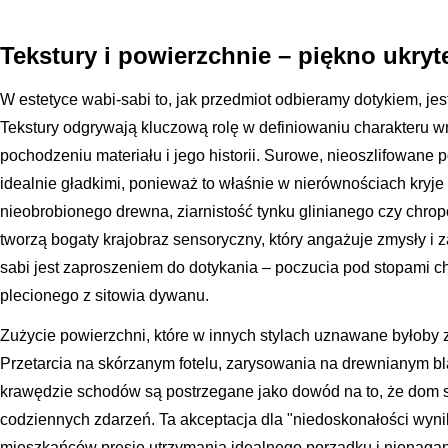
Tekstury i powierzchnie – piękno ukryt
W estetyce wabi-sabi to, jak przedmiot odbieramy dotykiem, jes
Tekstury odgrywają kluczową rolę w definiowaniu charakteru wn
pochodzeniu materiału i jego historii. Surowe, nieoszlifowane
idealnie gładkimi, ponieważ to właśnie w nierównościach kryje 
nieobrobionego drewna, ziarnistość tynku glinianego czy chrop
tworzą bogaty krajobraz sensoryczny, który angażuje zmysły i z
sabi jest zaproszeniem do dotykania – poczucia pod stopami ch
plecionego z sitowia dywanu.
Zużycie powierzchni, które w innych stylach uznawane byłoby za
Przetarcia na skórzanym fotelu, zarysowania na drewnianym bl
krawędzie schodów są postrzegane jako dowód na to, że dom sp
codziennych zdarzeń. Ta akceptacja dla "niedoskonałości wyni
mieszkańców presję utrzymania idealnego porządku i nienaga