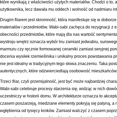
które wynikają z właściwości użytych materiałów. Chodzi o to, a
użytkownika, lecz dawała mu oddech i wolność od nadmiaru inf
Drugim filarem jest skromność, która manifestuje się w dobor
materiałów i przedmiotów. Wabi-sabi zachęca do rezygnacji z
obecności przedmiotów, które mają dla nas wartość sentyment
wystroju wnętrz oznacza wybór lnu zamiast jedwabiu, surowe
marmuru czy ręcznie formowanej ceramiki zamiast seryjnej porce
docenia wysiłek rzemieślnika i unikalny proces powstawania pr
nie jest idealny w tradycyjnym tego słowa znaczeniu. Taka pos
autentycznych, które odzwierciedlają osobowość mieszkańców, 
Trzeci filar, czyli przemijalność, jest być może najbardziej cha
Wabi-sabi celebruje procesy starzenia się, widząc w nich dowód 
uczestniczy w historii domu. W architekturze oznacza to akcepta
czasem poszarzeją, miedziane elementy pokryją się patyną, a
wgłębienia od tysięcy kroków. Zamiast walczyć z czasem popr