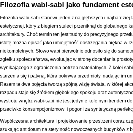
Filozofia wabi-sabi jako fundament est
Filozofia wabi-sabi stanowi jeden z najgłębszych i najbardziej 
estetycznej, który z biegiem stuleci przeniknął do globalnego 
architektury. Choć termin ten jest trudny do precyzyjnego przet
istotę można opisać jako umiejętność dostrzegania piękna w rz
niekompletnych. Słowo wabi pierwotnie odnosiło się do samotnoś
zgiełku społeczeństwa, ewoluując w stronę doceniania prostot
wynikającego z ograniczenia potrzeb materialnych. Z kolei sa
starzenia się i patyną, która pokrywa przedmioty, nadając im uni
Razem te dwa pojęcia tworzą spójną wizję świata, w której akce
rozpadu staje się źródłem głębokiego spokoju oraz autentycz
wystroju wnętrz wabi-sabi nie jest jedynie kolejnym trendem d
przeciwko konsumpcjonizmowi i pogoni za syntetyczną perfekc
Współczesna architektura i projektowanie przestrzeni coraz czę
szukając antidotum na sterylność nowoczesnych budynków z bet