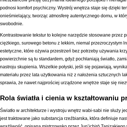
podnosi komfort psychiczny. Wystrój wnętrza staje się dzięki tem
onieśmielający, tworząc atmosferę autentycznego domu, w któ
swobodnie.
Kontrastowanie tekstur to kolejne narzędzie stosowane przez p
ciężkiego, surowego betonu z lekkim, niemal przezroczystym l
estetyczne, które ożywia przestrzeń bez potrzeby używania kr
powierzchnie są tu standardem, gdyż pochłaniają światło, zami
nastroju skupienia. Wszelkie połyski, jeśli się pojawiają, wyni
materiału przez lata użytkowania niż z nałożenia sztucznych lak
sprawia, że nawet najprościej urządzone wnętrze staje się niez
Rola światła i cienia w kształtowaniu p
Światło w architekturze i wystroju wnętrz wabi-sabi nie służy j
jest traktowane jako substancja rzeźbiarska, która definiuje nas
wrażliwość, opisana mistrzowsko przez Jun’ichirō Tanizakiego 