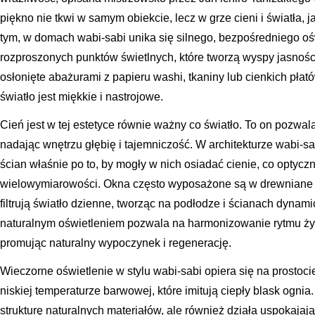
piękno nie tkwi w samym obiekcie, lecz w grze cieni i światła, 
tym, w domach wabi-sabi unika się silnego, bezpośredniego oś
rozproszonych punktów świetlnych, które tworzą wyspy jasnoś
osłonięte abażurami z papieru washi, tkaniny lub cienkich pła
światło jest miękkie i nastrojowe.
Cień jest w tej estetyce równie ważny co światło. To on pozwa
nadając wnętrzu głębię i tajemniczość. W architekturze wabi-sa
ścian właśnie po to, by mogły w nich osiadać cienie, co optyczn
wielowymiarowości. Okna często wyposażone są w drewniane żal
filtrują światło dzienne, tworząc na podłodze i ścianach dynam
naturalnym oświetleniem pozwala na harmonizowanie rytmu 
promując naturalny wypoczynek i regenerację.
Wieczorne oświetlenie w stylu wabi-sabi opiera się na prostoci
niskiej temperaturze barwowej, które imitują ciepły blask ognia.
strukturę naturalnych materiałów, ale również działa uspokaja