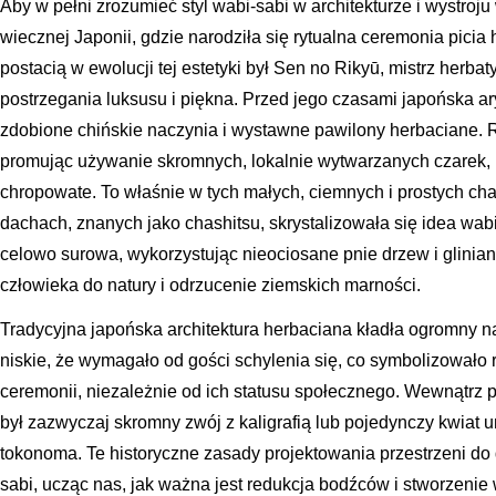
Aby w pełni zrozumieć styl wabi-sabi w architekturze i wystroju
wiecznej Japonii, gdzie narodziła się rytualna ceremonia picia
postacią w ewolucji tej estetyki był Sen no Rikyū, mistrz herba
postrzegania luksusu i piękna. Przed jego czasami japońska a
zdobione chińskie naczynia i wystawne pawilony herbaciane. 
promując używanie skromnych, lokalnie wytwarzanych czarek, kt
chropowate. To właśnie w tych małych, ciemnych i prostych ch
dachach, znanych jako chashitsu, skrystalizowała się idea wabi-
celowo surowa, wykorzystując nieociosane pnie drzew i gliniane
człowieka do natury i odrzucenie ziemskich marności.
Tradycyjna japońska architektura herbaciana kładła ogromny nac
niskie, że wymagało od gości schylenia się, co symbolizowało
ceremonii, niezależnie od ich statusu społecznego. Wewnątrz 
był zazwyczaj skromny zwój z kaligrafią lub pojedynczy kwiat
tokonoma. Te historyczne zasady projektowania przestrzeni d
sabi, ucząc nas, jak ważna jest redukcja bodźców i stworzenie