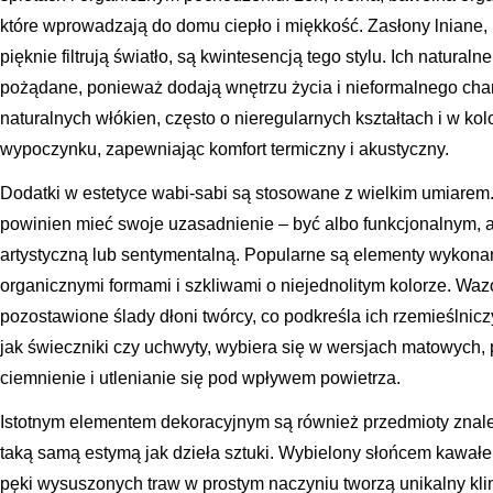
które wprowadzają do domu ciepło i miękkość. Zasłony lniane,
pięknie filtrują światło, są kwintesencją tego stylu. Ich natural
pożądane, ponieważ dodają wnętrzu życia i nieformalnego ch
naturalnych włókien, często o nieregularnych kształtach i w kol
wypoczynku, zapewniając komfort termiczny i akustyczny.
Dodatki w estetyce wabi-sabi są stosowane z wielkim umiarem
powinien mieć swoje uzasadnienie – być albo funkcjonalnym, 
artystyczną lub sentymentalną. Popularne są elementy wykonane
organicznymi formami i szkliwami o niejednolitym kolorze. Wazo
pozostawione ślady dłoni twórcy, co podkreśla ich rzemieślnic
jak świeczniki czy uchwyty, wybiera się w wersjach matowych,
ciemnienie i utlenianie się pod wpływem powietrza.
Istotnym elementem dekoracyjnym są również przedmioty znalezi
taką samą estymą jak dzieła sztuki. Wybielony słońcem kawałe
pęki wysuszonych traw w prostym naczyniu tworzą unikalny kli