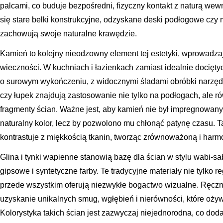
palcami, co buduje bezpośredni, fizyczny kontakt z naturą wew
się stare belki konstrukcyjne, odzyskane deski podłogowe czy 
zachowują swoje naturalne krawędzie.
Kamień to kolejny nieodzowny element tej estetyki, wprowadzaj
wieczności. W kuchniach i łazienkach zamiast idealnie dociętyc
o surowym wykończeniu, z widocznymi śladami obróbki narzędz
czy łupek znajdują zastosowanie nie tylko na podłogach, ale r
fragmenty ścian. Ważne jest, aby kamień nie był impregnowan
naturalny kolor, lecz by pozwolono mu chłonąć patynę czasu. 
kontrastuje z miękkością tkanin, tworząc zrównoważoną i harm
Glina i tynki wapienne stanowią bazę dla ścian w stylu wabi-sa
gipsowe i syntetyczne farby. Te tradycyjne materiały nie tylko r
przede wszystkim oferują niezwykłe bogactwo wizualne. Ręcz
uzyskanie unikalnych smug, wgłębień i nierówności, które oży
Kolorystyka takich ścian jest zazwyczaj niejednorodna, co dod