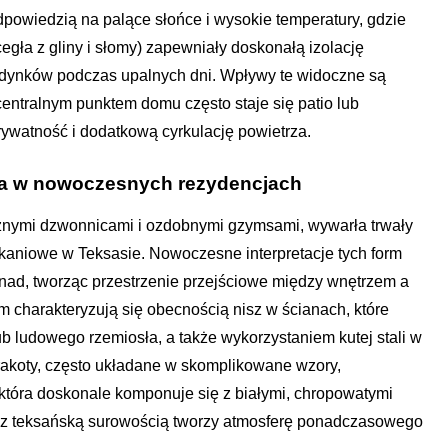
powiedzią na palące słońce i wysokie temperatury, gdzie
gła z gliny i słomy) zapewniały doskonałą izolację
udynków podczas upalnych dni. Wpływy te widoczne są
 centralnym punktem domu często staje się patio lub
ywatność i dodatkową cyrkulację powietrza.
cja w nowoczesnych rezydencjach
tycznymi dzwonnicami i ozdobnymi gzymsami, wywarła trwały
aniowe w Teksasie. Nowoczesne interpretacje tych form
nad, tworząc przestrzenie przejściowe między wnętrzem a
 charakteryzują się obecnością nisz w ścianach, które
lub ludowego rzemiosła, a także wykorzystaniem kutej stali w
erakoty, często układane w skomplikowane wzory,
 która doskonale komponuje się z białymi, chropowatymi
ji z teksańską surowością tworzy atmosferę ponadczasowego