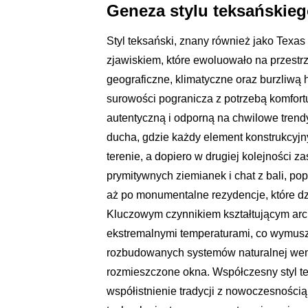
Geneza stylu teksańskiego
Styl teksański, znany również jako Texas H
zjawiskiem, które ewoluowało na przestr
geograficzne, klimatyczne oraz burzliwą 
surowości pogranicza z potrzebą komfort
autentyczną i odporną na chwilowe trend
ducha, gdzie każdy element konstrukcyjn
terenie, a dopiero w drugiej kolejności 
prymitywnych ziemianek i chat z bali, p
aż po monumentalne rezydencje, które d
Kluczowym czynnikiem kształtującym arch
ekstremalnymi temperaturami, co wymusz
rozbudowanych systemów naturalnej wentyl
rozmieszczone okna. Współczesny styl tek
współistnienie tradycji z nowoczesnością