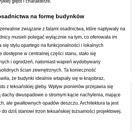
kłej głębi i charakterze.
 osadnictwa na formę budynków
rozerwalnie związane z falami osadnictwa, które napływały na
adnicy musieli polegać wyłącznie na tym, co oferowała im
 się stylu opartego na funkcjonalności i lokalnych
ostępne w centralnej części stanu, stało się
nych i ogrodzeń, natomiast wapień wydobywany
solidnych ścian zewnętrznych. Ta konieczność
iła, że budynki idealnie wtapiały się w krajobraz,
sto z teksańskiej gleby. Wpływ pionierów przejawia się
ują dachy dwuspadowe o stromym kącie nachylenia, mające
h, ale gwałtownych opadów deszczu. Architektura ta jest
do dziś stanowi trzon teksańskiej tożsamości projektowej.