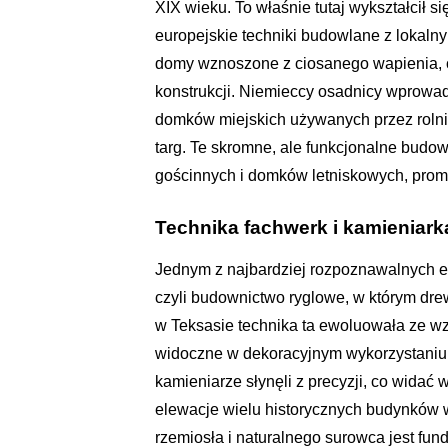
XIX wieku. To właśnie tutaj wykształcił s
europejskie techniki budowlane z lokalny
domy wznoszone z ciosanego wapienia, cz
konstrukcji. Niemieccy osadnicy wprowa
domków miejskich używanych przez roln
targ. Te skromne, ale funkcjonalne budow
gościnnych i domków letniskowych, promu
Technika fachwerk i kamieniarka
Jednym z najbardziej rozpoznawalnych e
czyli budownictwo ryglowe, w którym dre
w Teksasie technika ta ewoluowała ze wz
widoczne w dekoracyjnym wykorzystaniu 
kamieniarze słynęli z precyzji, co wida
elewacje wielu historycznych budynków 
rzemiosła i naturalnego surowca jest fun