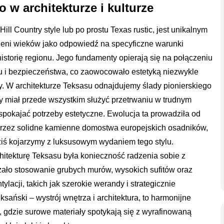
 w architekturze i kulturze
ill Country style lub po prostu Texas rustic, jest unikalnym
zeni wieków jako odpowiedź na specyficzne warunki
historię regionu. Jego fundamenty opierają się na połączeniu
u i bezpieczeństwa, co zaowocowało estetyką niezwykle
y. W architekturze Teksasu odnajdujemy ślady pionierskiego
y miał przede wszystkim służyć przetrwaniu w trudnym
zaspokajać potrzeby estetyczne. Ewolucja ta prowadziła od
oprzez solidne kamienne domostwa europejskich osadników,
ziś kojarzymy z luksusowym wydaniem tego stylu.
itekturę Teksasu była konieczność radzenia sobie z
ało stosowanie grubych murów, wysokich sufitów oraz
acji, takich jak szerokie werandy i strategicznie
sański – wystrój wnętrza i architektura, to harmonijne
, gdzie surowe materiały spotykają się z wyrafinowaną