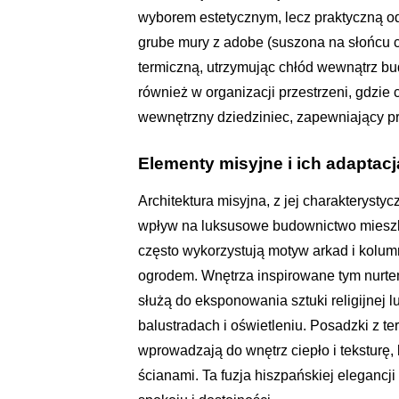
wyborem estetycznym, lecz praktyczną od
grube mury z adobe (suszona na słońcu ce
termiczną, utrzymując chłód wewnątrz b
również w organizacji przestrzeni, gdzie
wewnętrzny dziedziniec, zapewniający pr
Elementy misyjne i ich adapta
Architektura misyjna, z jej charakterys
wpływ na luksusowe budownictwo mieszk
często wykorzystują motyw arkad i kolum
ogrodem. Wnętrza inspirowane tym nurtem
służą do eksponowania sztuki religijnej 
balustradach i oświetleniu. Posadzki z t
wprowadzają do wnętrz ciepło i teksturę,
ścianami. Ta fuzja hiszpańskiej eleganc