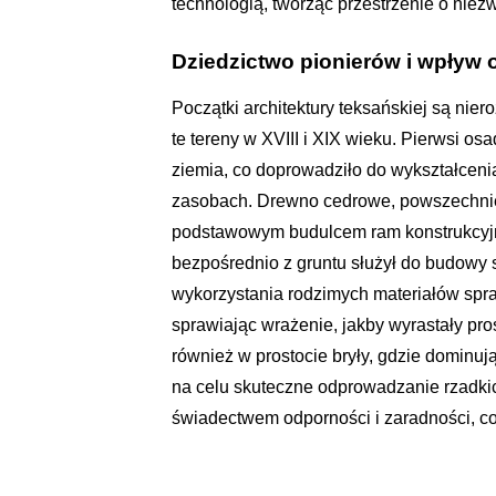
technologią, tworząc przestrzenie o niezwy
Dziedzictwo pionierów i wpływ
Początki architektury teksańskiej są nie
te tereny w XVIII i XIX wieku. Pierwsi os
ziemia, co doprowadziło do wykształcenia
zasobach. Drewno cedrowe, powszechnie d
podstawowym budulcem ram konstrukcyj
bezpośrednio z gruntu służył do budowy 
wykorzystania rodzimych materiałów spraw
sprawiając wrażenie, jakby wyrastały pro
również w prostocie bryły, gdzie domin
na celu skuteczne odprowadzanie rzadkic
świadectwem odporności i zaradności, co 