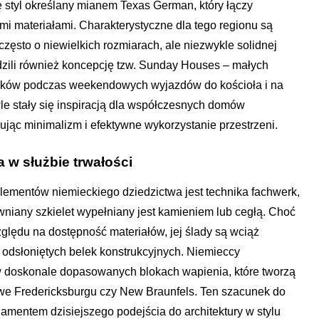
ię styl określany mianem Texas German, który łączy
mi materiałami. Charakterystyczne dla tego regionu są
ęsto o niewielkich rozmiarach, ale niezwykle solidnej
dzili również koncepcję tzw. Sunday Houses – małych
ików podczas weekendowych wyjazdów do kościoła i na
le stały się inspiracją dla współczesnych domów
jąc minimalizm i efektywne wykorzystanie przestrzeni.
 w służbie trwałości
lementów niemieckiego dziedzictwa jest technika fachwerk,
wniany szkielet wypełniany jest kamieniem lub cegłą. Choć
ględu na dostępność materiałów, jej ślady są wciąż
odsłoniętych belek konstrukcyjnych. Niemieccy
ć w doskonale dopasowanych blokach wapienia, które tworzą
we Fredericksburgu czy New Braunfels. Ten szacunek do
damentem dzisiejszego podejścia do architektury w stylu