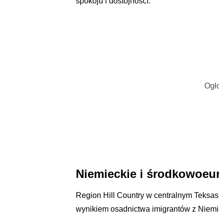
spokoju i dostojności.
Ogło
Niemieckie i środkowoeur
Region Hill Country w centralnym Teksasi
wynikiem osadnictwa imigrantów z Niemi