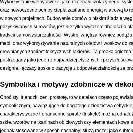
Wykorzystanie wełny owczej jako materiału izolacyjnego, sy
oraz nowoczesne pompy ciepła zasilane energią wiatrową to r
w nowych projektach. Budowanie domów o niskim śladzie węgl
pozyskiwanych surowców, jest nie tylko wyrazem dbałości o pl
tradycji samowystarczalności. Wystrój wnętrza również podąża 
mebli oraz wykorzystywanie naturalnych olejów i wosków do z
drewnianych zamiast toksycznych lakierów. Ta proekologiczna po
postrzegany jako jeden z najbardziej etycznych i przyszłośc
designie, łączący troskę o tradycję z odpowiedzialnością za pr
Symbolika i motywy zdobnicze w dekor
Choć styl irlandzki ceni prostotę, to w detalach często pojawi
symbolicznym, nawiązujące do bogatego dziedzictwa celtyckieg
charakterystyczne trójramienne spirale (triskele) można odnal
szkle, wzorów na tkaninach obiciowych czy elementach kowalst
jednak stosowane w sposób nachalny; służą raczej jako subtel