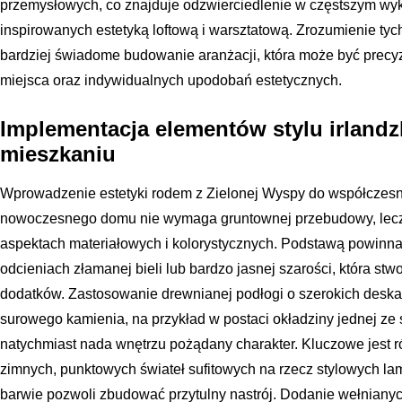
przemysłowych, co znajduje odzwierciedlenie w częstszym wy
inspirowanych estetyką loftową i warsztatową. Zrozumienie tyc
bardziej świadome budowanie aranżacji, która może być prec
miejsca oraz indywidualnych upodobań estetycznych.
Implementacja elementów stylu irlan
mieszkaniu
Wprowadzenie estetyki rodem z Zielonej Wyspy do współczesn
nowoczesnego domu nie wymaga gruntownej przebudowy, lecz 
aspektach materiałowych i kolorystycznych. Podstawą powinna
odcieniach złamanej bieli lub bardzo jasnej szarości, która stw
dodatków. Zastosowanie drewnianej podłogi o szerokich desk
surowego kamienia, na przykład w postaci okładziny jednej ze 
natychmiast nada wnętrzu pożądany charakter. Kluczowe jest r
zimnych, punktowych świateł sufitowych na rzecz stylowych lamp
barwie pozwoli zbudować przytulny nastrój. Dodanie wełniany