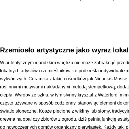
Rzemiosło artystyczne jako wyraz loka
W autentycznym irlandzkim wnętrzu nie może zabraknąć prze
lokalnych artystów i rzemieślników, co podkreśla indywidualizm
wytwórczych. Ceramika z takich ośrodków jak Nicholas Mosse, 
roślinnymi motywami nakładanymi metodą stempelkową, doda
ciepła. Wyroby ze szkła, w tym słynny kryształ z Waterford, mi
często używane w sposób codzienny, stanowiąc element dekora
światło słoneczne. Kosze plecione z wikliny lub słomy, trady
drewna na opał czy zbiorów z ogrodu, dziś pełnią funkcję est
do nowoczesnych domów organiczny pierwiastek. Każdy taki prz