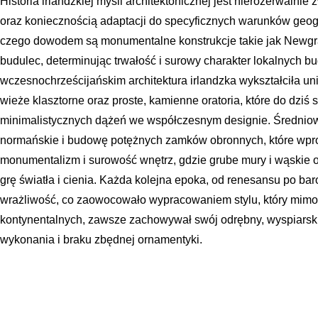
Historia irlandzkiej myśli architektonicznej jest nierozerwalni
oraz koniecznością adaptacji do specyficznych warunków geogr
czego dowodem są monumentalne konstrukcje takie jak Newgr
budulec, determinując trwałość i surowy charakter lokalnych b
wczesnochrześcijańskim architektura irlandzka wykształciła uni
wieże klasztorne oraz proste, kamienne oratoria, które do dziś 
minimalistycznych dążeń we współczesnym designie. Średniow
normańskie i budowę potężnych zamków obronnych, które wpro
monumentalizm i surowość wnętrz, gdzie grube mury i wąskie o
grę światła i cienia. Każda kolejna epoka, od renesansu po baro
wrażliwość, co zaowocowało wypracowaniem stylu, który mim
kontynentalnych, zawsze zachowywał swój odrębny, wyspiarski 
wykonania i braku zbędnej ornamentyki.