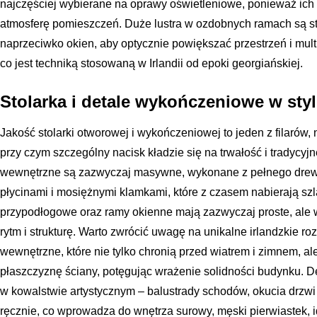
najczęściej wybierane na oprawy oświetleniowe, ponieważ ich 
atmosferę pomieszczeń. Duże lustra w ozdobnych ramach są s
naprzeciwko okien, aby optycznie powiększać przestrzeń i multi
co jest techniką stosowaną w Irlandii od epoki georgiańskiej.
Stolarka i detale wykończeniowe w styl
Jakość stolarki otworowej i wykończeniowej to jeden z filarów, na
przy czym szczególny nacisk kładzie się na trwałość i tradycyj
wewnętrzne są zazwyczaj masywne, wykonane z pełnego drewn
płycinami i mosiężnymi klamkami, które z czasem nabierają szl
przypodłogowe oraz ramy okienne mają zazwyczaj proste, ale w
rytm i strukturę. Warto zwrócić uwagę na unikalne irlandzkie ro
wewnętrzne, które nie tylko chronią przed wiatrem i zimnem, a
płaszczyznę ściany, potęgując wrażenie solidności budynku. De
w kowalstwie artystycznym – balustrady schodów, okucia drzwi
ręcznie, co wprowadza do wnętrza surowy, męski pierwiastek,