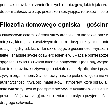
poduszki oraz kilku rzemieślniczych drobiazgów, takich jak c
dopełni całości, tworząc przestrzeń sprzyjającą relaksowi i ce
Filozofia domowego ogniska – gościnn
Ostatecznym celem, któremu służy architektura irlandzka oraz w
miejsca, które jest prawdziwym domem – bezpiecznym schronie
relacji międzyludzkich. Irlandzkie pojęcie gościnności, wyraża
fáilte", znajduje swoje odzwierciedlenie w układzie pomieszcz
spędzaniu czasu. Otwarta kuchnia połączona z jadalnią, wygod
kominku oraz brak sztywnego podziału na strefy oficjalne i pry
żywym organizmem. Styl ten uczy nas, że piękno wnętrza nie w
autentyczności, trwałości materiałów i atmosfery, która sprawia
mile widziany. Jest to podejście niezwykle aktualne w dzisiej
powolność (slow living) oraz docenianie prostych przyjemności 
drugiego człowieka.