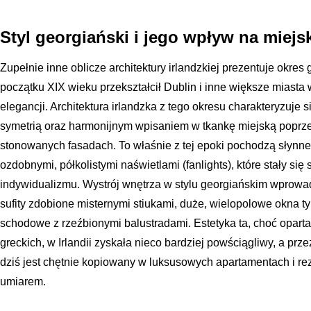
Styl georgiański i jego wpływ na miejs
Zupełnie inne oblicze architektury irlandzkiej prezentuje okres g
początku XIX wieku przekształcił Dublin i inne większe miasta w
elegancji. Architektura irlandzka z tego okresu charakteryzuje s
symetrią oraz harmonijnym wpisaniem w tkankę miejską poprze
stonowanych fasadach. To właśnie z tej epoki pochodzą słynn
ozdobnymi, półkolistymi naświetlami (fanlights), które stały się
indywidualizmu. Wystrój wnętrza w stylu georgiańskim wprowa
sufity zdobione misternymi stiukami, duże, wielopolowe okna ty
schodowe z rzeźbionymi balustradami. Estetyka ta, choć opart
greckich, w Irlandii zyskała nieco bardziej powściągliwy, a prz
dziś jest chętnie kopiowany w luksusowych apartamentach i rez
umiarem.