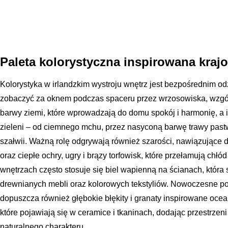
Paleta kolorystyczna inspirowana kraj
Kolorystyka w irlandzkim wystroju wnętrz jest bezpośrednim o
zobaczyć za oknem podczas spaceru przez wrzosowiska, wzgórz
barwy ziemi, które wprowadzają do domu spokój i harmonię, a ic
zieleni – od ciemnego mchu, przez nasyconą barwę trawy pastw
szałwii. Ważną rolę odgrywają również szarości, nawiązujące 
oraz ciepłe ochry, ugry i brązy torfowisk, które przełamują chłód
wnętrzach często stosuje się biel wapienną na ścianach, która 
drewnianych mebli oraz kolorowych tekstyliów. Nowoczesne pod
dopuszcza również głębokie błękity i granaty inspirowane ocean
które pojawiają się w ceramice i tkaninach, dodając przestrzeni
naturalnego charakteru.