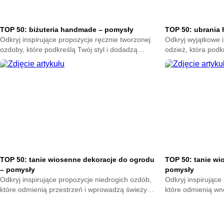
TOP 50: biżuteria handmade – pomysły
TOP 50: ubrania
Odkryj inspirujące propozycje ręcznie tworzonej
Odkryj wyjątkowe i
ozdoby, które podkreślą Twój styl i dodadzą
odzież, która podkr
wyjątkowego charakteru. Sprawdź kreatywne
charakteru każdej
rozwiązania pełne pasji i oryginalności.
rozwiązania pełne p
TOP 50: tanie wiosenne dekoracje do ogrodu
TOP 50: tanie wi
– pomysły
pomysły
Odkryj inspirujące propozycje niedrogich ozdób,
Odkryj inspirujące
które odmienią przestrzeń i wprowadzą świeży
które odmienią wn
klimat wiosny. Sprawdź kreatywne rozwiązania
wiosny. Sprawdź k
pełne prostoty, uroku i wyjątkowego stylu.
prostoty, uroku i w