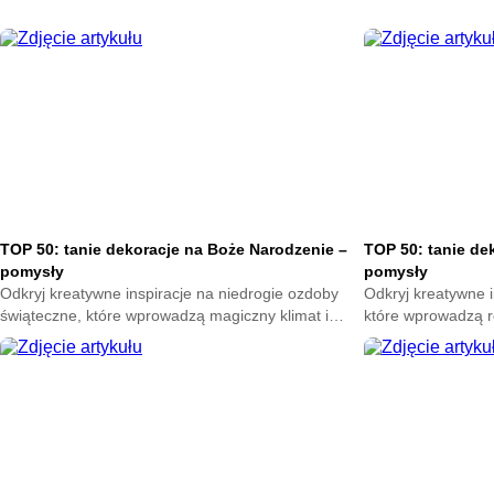
TOP 50: tanie dekoracje na Boże Narodzenie –
TOP 50: tanie de
pomysły
pomysły
Odkryj kreatywne inspiracje na niedrogie ozdoby
Odkryj kreatywne i
świąteczne, które wprowadzą magiczny klimat i
które wprowadzą r
podkreślą wyjątkową atmosferę zimowych dni.
wyjątkowy klimat 
Sprawdź pomysły pełne uroku i prostoty.
uroku i prostoty.