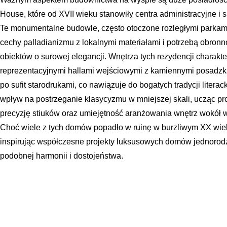
House, które od XVII wieku stanowiły centra administracyjne i s
Te monumentalne budowle, często otoczone rozległymi parkami
cechy palladianizmu z lokalnymi materiałami i potrzebą obronn
obiektów o surowej elegancji. Wnętrza tych rezydencji charakt
reprezentacyjnymi hallami wejściowymi z kamiennymi posadzk
po sufit starodrukami, co nawiązuje do bogatych tradycji literac
wpływ na postrzeganie klasycyzmu w mniejszej skali, ucząc proj
precyzję stiuków oraz umiejętność aranżowania wnętrz wokół 
Choć wiele z tych domów popadło w ruinę w burzliwym XX wiek
inspirując współczesne projekty luksusowych domów jednorodz
podobnej harmonii i dostojeństwa.