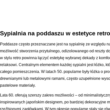
Sypialnia na poddaszu w estetyce retr
Poddasze często przeznaczane jest na sypialnię ze względu na 
możliwość stworzenia przytulnego, odizolowanego od reszty d
w stylu retro powinna łączyć estetykę wybranej dekady z komfo
relaksowi. Centralnym elementem każdej sypialni jest łóżko, k
całego pomieszczenia. W latach 50. popularne były łóżka o pr
drewnianymi lub metalowymi ramami, często uzupełnione wys
pastelowe materiały.
Lata 60. oferują szerszy zakres możliwości – od minimalistyczn
inspirowanych japońskim designem, po bardziej dekoracyjne m
rzeźbionymi zagłówkami. W tym okresie popularne stały się rów