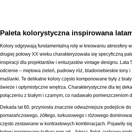
Paleta kolorystyczna inspirowana latami 
Kolory odgrywają fundamentalną rolę w kreowaniu atmosfery wn
drugiej połowy XX wieku charakteryzowała się specyficzną pale
inspiracji dla projektantów i entuzjastów vintage designu. Lata
odcienie – miętowa zieleń, pudrowy róż, bladoniebieskie tony 
maślanki. Te delikatne kolory często komponowane były z biał
świeże i optymistyczne wnętrza. Charakterystyczne dla tej dek
połączeniu z białym i czarnym, co nadawało pomieszczeniom 
Dekada lat 60. przyniosła znacznie odważniejsze podejście do
pomarańczowego, żółtego, turkusowego i różowego dominowały
często zestawiane w kontrastowych kombinacjach. Pojawiły się
kolory inspirowane kulturą pop art – fuksja, fiolet, jaskrawy niebi