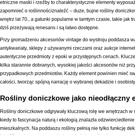
etniczne maski i rzeźby to charakterystyczne elementy wyposa
zapomnieć o roślinnościznaleźć – duże, bujne rośliny donicz
wnętrz lat 70., a gatunki popularne w tamtym czasie, takie jak 
dziś przeżywają renesans i są łatwo dostępne.
Przy gromadzeniu akcesoriów vintage do wystroju poddasza war
antykwariaty, sklepy z używanymi rzeczami oraz aukcje intern
autentyczne przedmioty z epoki w przystępnych cenach. Klucze
kilka starannie dobranych, wysokiej jakości akcesoriów niż pr
przypadkowych przedmiotów. Każdy element powinien mieć swo
całości, tworząc spójną narrację o wybranej dekadzie i osobi
Rośliny doniczkowe jako nieodłączny 
Rośliny doniczkowe odgrywały kluczową rolę we wnętrzach w sty
kiedy to fascynacja naturą i ekologią znalazła odzwierciedleni
mieszkalnych. Na poddaszu rośliny pełnią nie tylko funkcję de