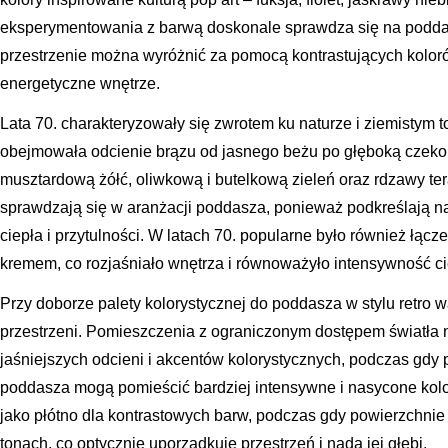
eksperymentowania z barwą doskonale sprawdza się na poddas
przestrzenie można wyróżnić za pomocą kontrastujących kolor
energetyczne wnętrze.
Lata 70. charakteryzowały się zwrotem ku naturze i ziemistym t
obejmowała odcienie brązu od jasnego beżu po głęboką czeko
musztardową żółć, oliwkową i butelkową zieleń oraz rdzawy te
sprawdzają się w aranżacji poddasza, ponieważ podkreślają nat
ciepła i przytulności. W latach 70. popularne było również łącze
kremem, co rozjaśniało wnętrza i równoważyło intensywność c
Przy doborze palety kolorystycznej do poddasza w stylu retro 
przestrzeni. Pomieszczenia z ograniczonym dostępem światła 
jaśniejszych odcieni i akcentów kolorystycznych, podczas gdy 
poddasza mogą pomieścić bardziej intensywne i nasycone kol
jako płótno dla kontrastowych barw, podczas gdy powierzchni
tonach, co optycznie uporządkuje przestrzeń i nada jej głębi.