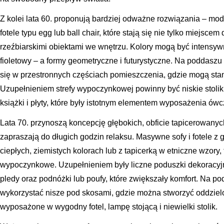
Z kolei lata 60. proponują bardziej odważne rozwiązania – modu
fotele typu egg lub ball chair, które stają się nie tylko miejscem
rzeźbiarskimi obiektami we wnętrzu. Kolory mogą być intensy
fioletowy – a formy geometryczne i futurystyczne. Na poddaszu
się w przestronnych częściach pomieszczenia, gdzie mogą stan
Uzupełnieniem strefy wypoczynkowej powinny być niskie stolik
książki i płyty, które były istotnym elementem wyposażenia ów
Lata 70. przynoszą koncepcję głębokich, obficie tapicerowany
zapraszają do długich godzin relaksu. Masywne sofy i fotele z
ciepłych, ziemistych kolorach lub z tapicerką w etniczne wzory, 
wypoczynkowe. Uzupełnieniem były liczne poduszki dekoracyjn
pledy oraz podnóżki lub poufy, które zwiększały komfort. Na p
wykorzystać nisze pod skosami, gdzie można stworzyć oddzielon
wyposażone w wygodny fotel, lampę stojącą i niewielki stolik.