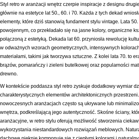
Styl retro w aranżacji wnętrz czerpie inspiracje z designu drug
głównie na estetyce lat 50., 60. i 70. Każda z tych dekad wnios
elementy, które dziś stanowią fundament stylu vintage. Lata 5
powojennym, co przekładało się na jasne kolory, organiczne ksz
połączoną z estetyką. Dekada lat 60. przyniosła rewolucję kult
w odważnych wzorach geometrycznych, intensywnych kolorach
materiałami, takimi jak tworzywa sztuczne. Z kolei lata 70. to 
brązów, pomarańczy i zieleni butelkowej oraz popularności mate
drewno.
W kontekście poddasza styl retro zyskuje dodatkowy wymiar dz
charakterystycznych elementów architektonicznych przestrzeni.
nowoczesnych aranżacjach często są ukrywane lub minimalizowa
wnętrza, podkreślającą jego autentyczność. Skośne ściany, k
aranżacyjne, w retro stylu oferują możliwość stworzenia ciekawy
wykorzystania niestandardowych rozwiązań meblowych. Natura
dachowe pięknie komponuje się z ciepłymi kolorami i naturaln