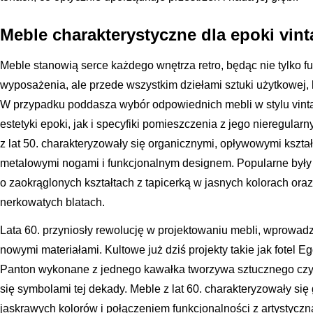
Meble charakterystyczne dla epoki vin
Meble stanowią serce każdego wnętrza retro, będąc nie tylko 
wyposażenia, ale przede wszystkim dziełami sztuki użytkowej, kt
W przypadku poddasza wybór odpowiednich mebli w stylu vin
estetyki epoki, jak i specyfiki pomieszczenia z jego nieregular
z lat 50. charakteryzowały się organicznymi, opływowymi kszta
metalowymi nogami i funkcjonalnym designem. Popularne były
o zaokrąglonych kształtach z tapicerką w jasnych kolorach oraz
nerkowatych blatach.
Lata 60. przyniosły rewolucję w projektowaniu mebli, wprowadz
nowymi materiałami. Kultowe już dziś projekty takie jak fotel 
Panton wykonane z jednego kawałka tworzywa sztucznego cz
się symbolami tej dekady. Meble z lat 60. charakteryzowały si
jaskrawych kolorów i połączeniem funkcjonalności z artystycz