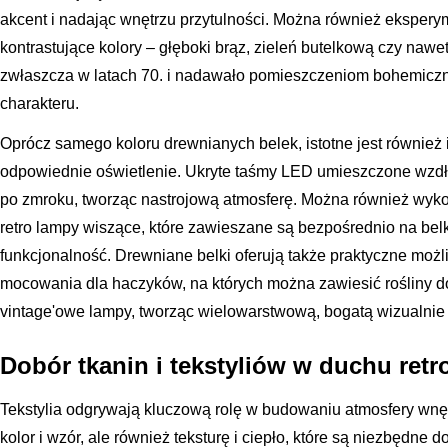
akcent i nadając wnętrzu przytulności. Można również ekspe
kontrastujące kolory – głęboki brąz, zieleń butelkową czy naw
zwłaszcza w latach 70. i nadawało pomieszczeniom bohemicz
charakteru.
Oprócz samego koloru drewnianych belek, istotne jest również 
odpowiednie oświetlenie. Ukryte taśmy LED umieszczone wzdłu
po zmroku, tworząc nastrojową atmosferę. Można również wykor
retro lampy wiszące, które zawieszane są bezpośrednio na belk
funkcjonalność. Drewniane belki oferują także praktyczne możl
mocowania dla haczyków, na których można zawiesić rośliny 
vintage'owe lampy, tworząc wielowarstwową, bogatą wizualnie 
Dobór tkanin i tekstyliów w duchu retr
Tekstylia odgrywają kluczową rolę w budowaniu atmosfery wnęt
kolor i wzór, ale również teksturę i ciepło, które są niezbędne d