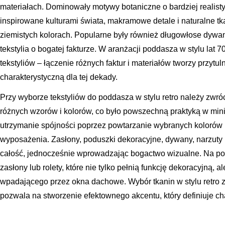
materiałach. Dominowały motywy botaniczne o bardziej realist
inspirowane kulturami świata, makramowe detale i naturalne tkan
ziemistych kolorach. Popularne były również długowłose dywany
tekstylia o bogatej fakturze. W aranżacji poddasza w stylu lat
tekstyliów – łączenie różnych faktur i materiałów tworzy przyt
charakterystyczną dla tej dekady.
Przy wyborze tekstyliów do poddasza w stylu retro należy zwr
różnych wzorów i kolorów, co było powszechną praktyką w min
utrzymanie spójności poprzez powtarzanie wybranych koloró
wyposażenia. Zasłony, poduszki dekoracyjne, dywany, narzuty 
całość, jednocześnie wprowadzając bogactwo wizualne. Na p
zasłony lub rolety, które nie tylko pełnią funkcję dekoracyjną, a
wpadającego przez okna dachowe. Wybór tkanin w stylu retro 
pozwala na stworzenie efektownego akcentu, który definiuje c