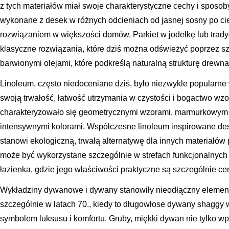
z tych materiałów miał swoje charakterystyczne cechy i sposob
wykonane z desek w różnych odcieniach od jasnej sosny po c
rozwiązaniem w większości domów. Parkiet w jodełkę lub trady
klasyczne rozwiązania, które dziś można odświeżyć poprzez sz
barwionymi olejami, które podkreślą naturalną strukturę drewna
Linoleum, często niedoceniane dziś, było niezwykle popularne 
swoją trwałość, łatwość utrzymania w czystości i bogactwo wz
charakteryzowało się geometrycznymi wzorami, marmurkowym 
intensywnymi kolorami. Współczesne linoleum inspirowane desi
stanowi ekologiczną, trwałą alternatywę dla innych materiałó
może być wykorzystane szczególnie w strefach funkcjonalnych 
łazienka, gdzie jego właściwości praktyczne są szczególnie ce
Wykładziny dywanowe i dywany stanowiły nieodłączny element 
szczególnie w latach 70., kiedy to długowłose dywany shaggy 
symbolem luksusu i komfortu. Gruby, miękki dywan nie tylko wp