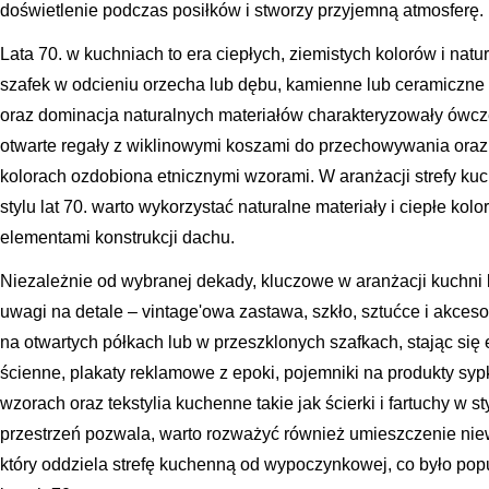
doświetlenie podczas posiłków i stworzy przyjemną atmosferę.
Lata 70. w kuchniach to era ciepłych, ziemistych kolorów i nat
szafek w odcieniu orzecha lub dębu, kamienne lub ceramiczne
oraz dominacja naturalnych materiałów charakteryzowały ówcze
otwarte regały z wiklinowymi koszami do przechowywania oraz
kolorach ozdobiona etnicznymi wzorami. W aranżacji strefy ku
stylu lat 70. warto wykorzystać naturalne materiały i ciepłe kol
elementami konstrukcji dachu.
Niezależnie od wybranej dekady, kluczowe w aranżacji kuchni lu
uwagi na detale – vintage'owa zastawa, szkło, sztućce i akc
na otwartych półkach lub w przeszklonych szafkach, stając si
ścienne, plakaty reklamowe z epoki, pojemniki na produkty syp
wzorach oraz tekstylia kuchenne takie jak ścierki i fartuchy w st
przestrzeń pozwala, warto rozważyć również umieszczenie niewi
który oddziela strefę kuchenną od wypoczynkowej, co było po