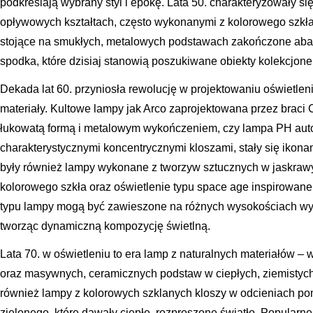
podkreślają wybrany styl i epokę. Lata 50. charakteryzowały s
opływowych kształtach, często wykonanymi z kolorowego szkła
stojące na smukłych, metalowych podstawach zakończone abaż
spodka, które dzisiaj stanowią poszukiwane obiekty kolekcjone
Dekada lat 60. przyniosła rewolucję w projektowaniu oświetle
materiały. Kultowe lampy jak Arco zaprojektowana przez braci C
łukowatą formą i metalowym wykończeniem, czy lampa PH auto
charakterystycznymi koncentrycznymi kloszami, stały się ikona
były również lampy wykonane z tworzyw sztucznych w jaskrawy
kolorowego szkła oraz oświetlenie typu space age inspirowan
typu lampy mogą być zawieszone na różnych wysokościach wy
tworząc dynamiczną kompozycję świetlną.
Lata 70. w oświetleniu to era lamp z naturalnych materiałów – w
oraz masywnych, ceramicznych podstaw w ciepłych, ziemistych
również lampy z kolorowych szklanych kloszy w odcieniach p
zielonego, które dawały ciepłe, rozproszone światło. Popularne