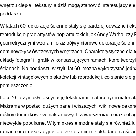
wnętrzu ciepła i tekstury, a dziś mogą stanowić interesujący 
poddaszu.
W latach 60. dekoracje ścienne stały się bardziej odważne i ek
reprodukcje prac artystów pop-artu takich jak Andy Warhol czy 
geometrycznymi wzorami oraz trójwymiarowe dekoracje ścien
dominowały w ówczesnych wnętrzach. Charakterystyczne dla te
układy fotografii i grafik w kontrastujących ramach, które two
ścianach. Na poddaszu w stylu lat 60. można wykorzystać jedn
kolekcji vintage'owych plakatów lub reprodukcji, co stanie si
pomieszczenia.
Lata 70. przyniosły fascynację teksturami i naturalnymi materi
Makrama w postaci dużych paneli wiszących, wiklinowe dekorac
rośliny doniczkowe w makramowych zawieszeniach oraz collage'
niezwykle popularne. W tym okresie modne stały się również l
ramach oraz dekoracyjne talerze ceramiczne układane na ścia