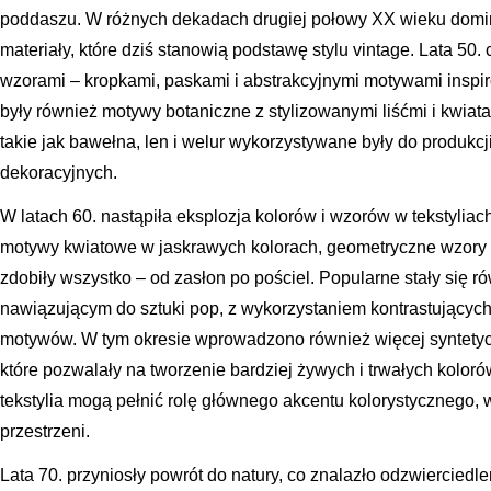
poddaszu. W różnych dekadach drugiej połowy XX wieku domin
materiały, które dziś stanowią podstawę stylu vintage. Lata 50
wzorami – kropkami, paskami i abstrakcyjnymi motywami insp
były również motywy botaniczne z stylizowanymi liśćmi i kwiat
takie jak bawełna, len i welur wykorzystywane były do produkcj
dekoracyjnych.
W latach 60. nastąpiła eksplozja kolorów i wzorów w tekstylia
motywy kwiatowe w jaskrawych kolorach, geometryczne wzory o
zdobiły wszystko – od zasłon po pościel. Popularne stały się r
nawiązującym do sztuki pop, z wykorzystaniem kontrastujących
motywów. W tym okresie wprowadzono również więcej syntetyczn
które pozwalały na tworzenie bardziej żywych i trwałych koloró
tekstylia mogą pełnić rolę głównego akcentu kolorystycznego,
przestrzeni.
Lata 70. przyniosły powrót do natury, co znalazło odzwiercied