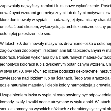
zapewniały najwyższy komfort i luksusowe wykończenie. Pościel
odważnymi wzorami geometrycznymi lub dużymi motywami kwi
które dominowały w sypialni i nadawały jej dynamiczny charak
umieścić pod skosem, wykorzystując architektoniczne cechy po
osłoniętej przestrzeni do snu.
W latach 70. dominowały masywne, drewniane łóżka o solidnej 
zagłówkami zdobionymi rzeźbieniami lub tapicerowanymi w mate
kolorach. Pościel wykonana była z naturalnych materiałów taki
jednolitych kolorach lub z dyskretnym botanicznym wzorem. C
w stylu lat 70. były również liczne poduszki dekoracyjne, narz
zawieszone nad łóżkiem lub na ścianach. Tego typu aranżacja
gdzie naturalne materiały i ciepłe kolory harmonizują z drewni
Uzupełnieniem łóżka w sypialni retro powinny być odpowiedn
komody, szafy i szafki nocne utrzymane w stylu epoki. W latach 5
smukłe komody na wysokich nóżkach z charakterystycznymi ok