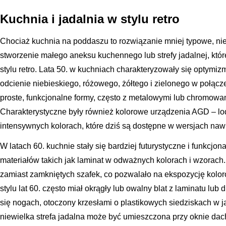
Kuchnia i jadalnia w stylu retro
Chociaż kuchnia na poddaszu to rozwiązanie mniej typowe, nie
stworzenie małego aneksu kuchennego lub strefy jadalnej, kt
stylu retro. Lata 50. w kuchniach charakteryzowały się optymiz
odcienie niebieskiego, różowego, żółtego i zielonego w połącz
proste, funkcjonalne formy, często z metalowymi lub chromow
Charakterystyczne były również kolorowe urządzenia AGD – lod
intensywnych kolorach, które dziś są dostępne w wersjach na
W latach 60. kuchnie stały się bardziej futurystyczne i funkc
materiałów takich jak laminat w odważnych kolorach i wzorach.
zamiast zamkniętych szafek, co pozwalało na ekspozycję koloro
stylu lat 60. często miał okrągły lub owalny blat z laminatu lu
się nogach, otoczony krzesłami o plastikowych siedziskach w
niewielka strefa jadalna może być umieszczona przy oknie da