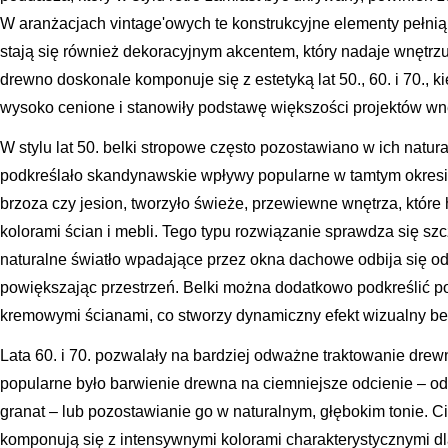
W aranżacjach vintage'owych te konstrukcyjne elementy pełnią ni
stają się również dekoracyjnym akcentem, który nadaje wnętrzu 
drewno doskonale komponuje się z estetyką lat 50., 60. i 70., ki
wysoko cenione i stanowiły podstawę większości projektów wnę
W stylu lat 50. belki stropowe często pozostawiano w ich natu
podkreślało skandynawskie wpływy popularne w tamtym okresie
brzoza czy jesion, tworzyło świeże, przewiewne wnętrza, któr
kolorami ścian i mebli. Tego typu rozwiązanie sprawdza się sz
naturalne światło wpadające przez okna dachowe odbija się od
powiększając przestrzeń. Belki można dodatkowo podkreślić pop
kremowymi ścianami, co stworzy dynamiczny efekt wizualny be
Lata 60. i 70. pozwalały na bardziej odważne traktowanie drew
popularne było barwienie drewna na ciemniejsze odcienie – o
granat – lub pozostawianie go w naturalnym, głębokim tonie. 
komponują się z intensywnymi kolorami charakterystycznymi d