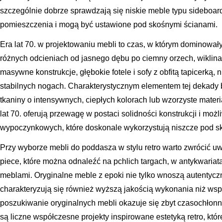
szczególnie dobrze sprawdzają się niskie meble typu sideboard,
pomieszczenia i mogą być ustawione pod skośnymi ścianami.
Era lat 70. w projektowaniu mebli to czas, w którym dominował
różnych odcieniach od jasnego dębu po ciemny orzech, wiklina,
masywne konstrukcje, głębokie fotele i sofy z obfitą tapicerką, ni
stabilnych nogach. Charakterystycznym elementem tej dekady 
tkaniny o intensywnych, ciepłych kolorach lub wzorzyste mater
lat 70. oferują przewagę w postaci solidności konstrukcji i możl
wypoczynkowych, które doskonale wykorzystują niszcze pod s
Przy wyborze mebli do poddasza w stylu retro warto zwrócić u
piece, które można odnaleźć na pchlich targach, w antykwaria
meblami. Oryginalne meble z epoki nie tylko wnoszą autentycz
charakteryzują się również wyższą jakością wykonania niż wsp
poszukiwanie oryginalnych mebli okazuje się zbyt czasochłon
są liczne współczesne projekty inspirowane estetyką retro, któ