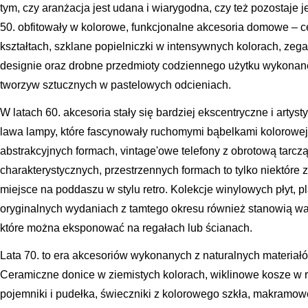
tym, czy aranżacja jest udana i wiarygodna, czy też pozostaje 
50. obfitowały w kolorowe, funkcjonalne akcesoria domowe –
kształtach, szklane popielniczki w intensywnych kolorach, zeg
designie oraz drobne przedmioty codziennego użytku wykonane
tworzyw sztucznych w pastelowych odcieniach.
W latach 60. akcesoria stały się bardziej ekscentryczne i artys
lawa lampy, które fascynowały ruchomymi bąbelkami kolorowej c
abstrakcyjnych formach, vintage'owe telefony z obrotową tarczą 
charakterystycznych, przestrzennych formach to tylko niektóre
miejsce na poddaszu w stylu retro. Kolekcje winylowych płyt, 
oryginalnych wydaniach z tamtego okresu również stanowią wa
które można eksponować na regałach lub ścianach.
Lata 70. to era akcesoriów wykonanych z naturalnych materiałó
Ceramiczne donice w ziemistych kolorach, wiklinowe kosze w 
pojemniki i pudełka, świeczniki z kolorowego szkła, makramow