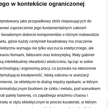
nego w kontekście ograniczonej
terpretowany jako przypadkowy zbiór niepasujących do
tanowi zaprzeczenie jego fundamentalnych założeń
ów i świadomym doborze komponentów o różnym rodowodzie
netu, gdzie każdy centymetr kwadratowy ma znaczenie
klektyzmu wymaga nie tylko wyczucia estetycznego, ale
aniu formami, fakturami oraz kolorystyką. Mały gabinet
ą intelektualnej otwartości właściciela, łącząc w sobie
technologią i ergonomią pracy, co pozwala na stworzenie
tymulującej kreatywność. Istotą sukcesu w aranżacji
zumienie, że eklektyzm to dialog między epokami, w którym
nimalistycznym biurkiem ze szkła i metalu, pod warunkiem
lub palety barwnej, co zapobiega wrażeniu chaosu i
netu w stylu eklektycznym to proces kuratorski, w którym