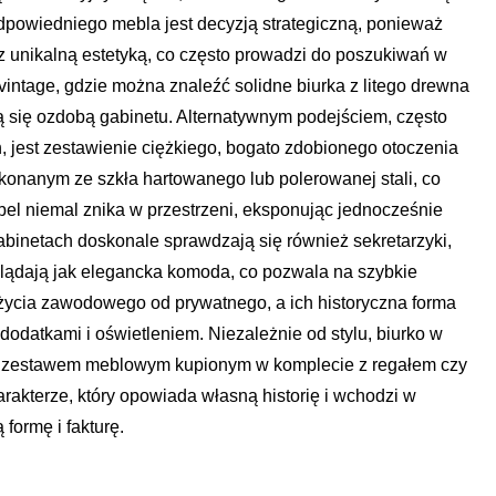
dpowiedniego mebla jest decyzją strategiczną, ponieważ
 unikalną estetyką, co często prowadzi do poszukiwań w
intage, gdzie można znaleźć solidne biurka z litego drewna
ają się ozdobą gabinetu. Alternatywnym podejściem, często
, jest zestawienie ciężkiego, bogato zdobionego otoczenia
ykonanym ze szkła hartowanego lub polerowanej stali, co
bel niemal znika w przestrzeni, eksponując jednocześnie
binetach doskonale sprawdzają się również sekretarzyki,
glądają jak elegancka komoda, co pozwala na szybkie
 życia zawodowego od prywatnego, a ich historyczna forma
odatkami i oświetleniem. Niezależnie od stylu, biurko w
ć zestawem meblowym kupionym w komplecie z regałem czy
arakterze, który opowiada własną historię i wchodzi w
formę i fakturę.