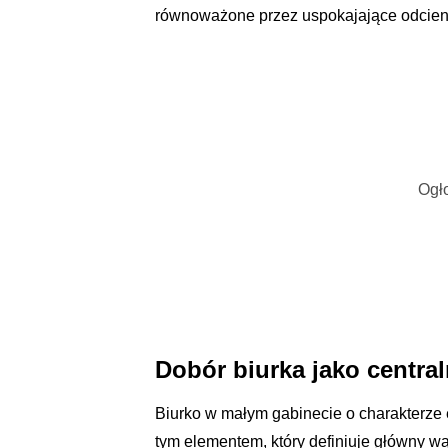
równoważone przez uspokajające odcieni
Ogło
Dobór biurka jako centra
Biurko w małym gabinecie o charakterze e
tym elementem, który definiuje główny 