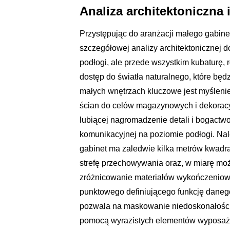
Analiza architektoniczna
Przystępując do aranżacji małego gabine
szczegółowej analizy architektonicznej 
podłogi, ale przede wszystkim kubaturę,
dostęp do światła naturalnego, które będ
małych wnętrzach kluczowe jest myślenie
ścian do celów magazynowych i dekoracyjn
lubiącej nagromadzenie detali i bogactw
komunikacyjnej na poziomie podłogi. Nale
gabinet ma zaledwie kilka metrów kwadrato
strefę przechowywania oraz, w miarę moż
zróżnicowanie materiałów wykończeniowyc
punktowego definiującego funkcję daneg
pozwala na maskowanie niedoskonałości
pomocą wyrazistych elementów wyposażeni