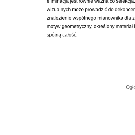
eliminacja jest równie ważna co selekcj
wizualnych może prowadzić do dekoncent
znalezienie wspólnego mianownika dla z
motyw geometryczny, określony materiał 
spójną całość.
Ogło