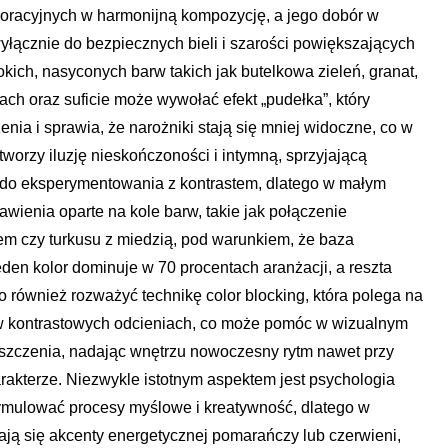
ekoracyjnych w harmonijną kompozycję, a jego dobór w
yłącznie do bezpiecznych bieli i szarości powiększających
kich, nasyconych barw takich jak butelkowa zieleń, granat,
ach oraz suficie może wywołać efekt „pudełka”, który
nia i sprawia, że narożniki stają się mniej widoczne, co w
worzy iluzję nieskończoności i intymną, sprzyjającą
 do eksperymentowania z kontrastem, dlatego w małym
wienia oparte na kole barw, takie jak połączenie
em czy turkusu z miedzią, pod warunkiem, że baza
den kolor dominuje w 70 procentach aranżacji, a reszta
 również rozważyć technikę color blocking, która polega na
 kontrastowych odcieniach, co może pomóc w wizualnym
ieszczenia, nadając wnętrzu nowoczesny rytm nawet przy
rakterze. Niezwykle istotnym aspektem jest psychologia
tymulować procesy myślowe i kreatywność, dlatego w
ają się akcenty energetycznej pomarańczy lub czerwieni,