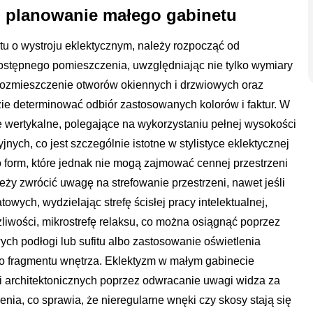
 i planowanie małego gabinetu
tu o wystroju eklektycznym, należy rozpocząć od
dostępnego pomieszczenia, uwzględniając nie tylko wymiary
 rozmieszczenie otworów okiennych i drzwiowych oraz
zie determinować odbiór zastosowanych kolorów i faktur. W
 wertykalne, polegające na wykorzystaniu pełnej wysokości
ych, co jest szczególnie istotne w stylistyce eklektycznej
o form, które jednak nie mogą zajmować cennej przestrzeni
ży zwrócić uwagę na strefowanie przestrzeni, nawet jeśli
wych, wydzielając strefę ścisłej pracy intelektualnej,
liwości, mikrostrefę relaksu, co można osiągnąć poprzez
h podłogi lub sufitu albo zastosowanie oświetlenia
o fragmentu wnętrza. Eklektyzm w małym gabinecie
 architektonicznych poprzez odwracanie uwagi widza za
a, co sprawia, że nieregularne wnęki czy skosy stają się