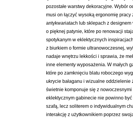
pozostałe warstwy dekoracyjne. Wybór o
musi on łączyć wysoką ergonomię pracy z
antykwariatach lub sklepach z designem v
o pięknej patynie, które po renowacji st
spotykanym w eklektycznych inspiracjach
z biurkiem o formie ultranowoczesnej, w
nadaje wnętrzu lekkości i sprawia, że me
inne elementy wyposażenia. W małych ga
które po zamknięciu blatu roboczego wy
ukrycie bałaganu i wizualne oddzielenie
świetnie komponuje się z nowoczesnymi d
eklektycznym gabinecie nie powinno by
szafą, lecz soliterem o indywidualnym ch
interakcję z użytkownikiem poprzez swoją 