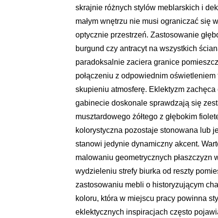
skrajnie różnych stylów meblarskich i d
małym wnętrzu nie musi ograniczać się w
optycznie przestrzeń. Zastosowanie głębo
burgund czy antracyt na wszystkich ścian
paradoksalnie zaciera granice pomieszcze
połączeniu z odpowiednim oświetleniem t
skupieniu atmosferę. Eklektyzm zachęca
gabinecie doskonale sprawdzają się zesta
musztardowego żółtego z głębokim fiolet
kolorystyczna pozostaje stonowana lub je
stanowi jedynie dynamiczny akcent. Warto
malowaniu geometrycznych płaszczyzn w
wydzieleniu strefy biurka od reszty pom
zastosowaniu mebli o historyzującym cha
koloru, która w miejscu pracy powinna s
eklektycznych inspiracjach często pojawi