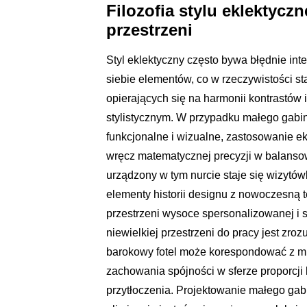
Filozofia stylu eklektycz
przestrzeni
Styl eklektyczny często bywa błędnie in
siebie elementów, co w rzeczywistości s
opierających się na harmonii kontrast
stylistycznym. W przypadku małego gabi
funkcjonalne i wizualne, zastosowanie e
wręcz matematycznej precyzji w balansow
urządzony w tym nurcie staje się wizytówk
elementy historii designu z nowoczesną 
przestrzeni wysoce spersonalizowanej i s
niewielkiej przestrzeni do pracy jest zro
barokowy fotel może korespondować z mi
zachowania spójności w sferze proporcji 
przytłoczenia. Projektowanie małego gabi