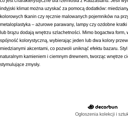
co jest charakterystyczne dla rzemiosła z Radżastanu. Jeśli w
indyjski klimat można uzyskać za pomocą dodatków: miedzian
kolorowych tkanin czy ręcznie malowanych pojemników na prz
metaloplastyka – ażurowe parawany, lampy czy ozdobne kratk
lub brązu dodają wnętrzu szlachetności. Mimo bogactwa form, 
spójność kolorystyczną, wybierając jeden lub dwa kolory przewo
miedzianymi akcentami, co pozwoli uniknąć efektu bazaru. Styl
naturalnym kamieniem i ciemnym drewnem, tworząc wnętrze ciep
stymulujące zmysły.
Ogłoszenia kolekcji i sztu