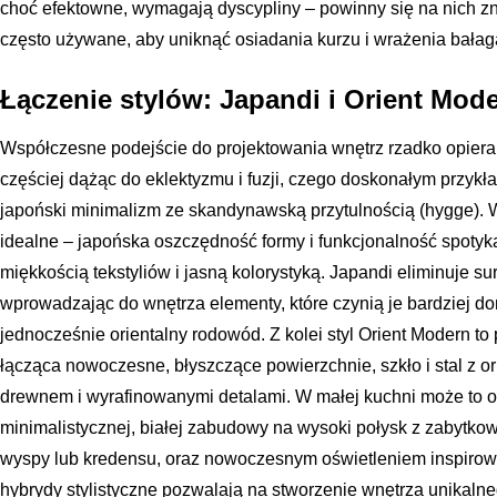
choć efektowne, wymagają dyscypliny – powinny się na nich zn
często używane, aby uniknąć osiadania kurzu i wrażenia bałag
Łączenie stylów: Japandi i Orient Mod
Współczesne podejście do projektowania wnętrz rzadko opiera s
częściej dążąc do eklektyzmu i fuzji, czego doskonałym przykła
japoński minimalizm ze skandynawską przytulnością (hygge). W
idealne – japońska oszczędność formy i funkcjonalność spotyka
miękkością tekstyliów i jasną kolorystyką. Japandi eliminuje 
wprowadzając do wnętrza elementy, które czynią je bardziej 
jednocześnie orientalny rodowód. Z kolei styl Orient Modern to
łącząca nowoczesne, błyszczące powierzchnie, szkło i stal z o
drewnem i wyrafinowanymi detalami. W małej kuchni może to 
minimalistycznej, białej zabudowy na wysoki połysk z zabytko
wyspy lub kredensu, oraz nowoczesnym oświetleniem inspiro
hybrydy stylistyczne pozwalają na stworzenie wnętrza unikal