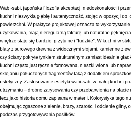
Wabi-sabi, japońska filozofia akceptacji niedoskonałości i prze
kuchni niezwykłą głębię i autentyczność, stojąc w opozycji do i
powierzchni. W praktyce projektowej oznacza to wykorzystanie 
użytkowania, mają nieregularną fakturę lub naturalne pęknięci
wnętrze staje się bardziej przytulne i "ludzkie". W kuchni w st
blaty z surowego drewna z widocznymi słojami, kamienne zlew
czy ściany pokryte tynkiem strukturalnym zamiast idealnie gład
kuchni często jest ręcznie formowana, nieszkliwiona lub napra
sklejaniu potłuczonych fragmentów laką z dodatkiem sproszko
estetyczny. Zastosowanie estetyki wabi-sabi w małej kuchni 
utrzymaniu – drobne zarysowania czy przebarwienia na blacie 
lecz jako historia domu zapisana w materii. Kolorystyka tego nur
obejmując zgaszone zielenie, brązy, szarości i odcienie gliny, 
podczas przygotowywania posiłków.