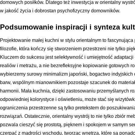
domowych posiłków. Dlatego też inwestycja w orientalny wystrój
w jakość życia i dobrostan psychofizyczny domowników.
Podsumowanie inspiracji i synteza kul
Projektowanie małej kuchni w stylu orientalnym to fascynująca p
filozofie, która kończy się stworzeniem przestrzeni nie tylko pię
Kluczem do sukcesu jest selektywność i umiejętność adaptacj
realiów i metrażu, a nie bezrefleksyjne kopiowanie gotowych r
wybierzemy surowy minimalizm japoński, bogactwo indyjskich
barw, wspólnym mianownikiem pozostaje szacunek do materiału
harmonii. Mała kuchnia, dzięki zastosowaniu przemyślanych r
odpowiedniej kolorystyce i oświetleniu, może stać się wizytó
ograniczenia przestrzenne są tylko pretekstem do poszukiwani
rozwiązań. Ostatecznie, orientalny wystrój to nie tylko zbiór meb
pozwala cieszyć się prostotą, pięknem i spokojem w samym s
czerpać z mądrości wschodu, tworząc wnętrza, które są ponadc