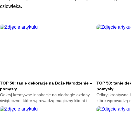
człowieka.
TOP 50: tanie dekoracje na Boże Narodzenie –
TOP 50: tanie de
pomysły
pomysły
Odkryj kreatywne inspiracje na niedrogie ozdoby
Odkryj kreatywne i
świąteczne, które wprowadzą magiczny klimat i
które wprowadzą r
podkreślą wyjątkową atmosferę zimowych dni.
wyjątkowy klimat 
Sprawdź pomysły pełne uroku i prostoty.
uroku i prostoty.