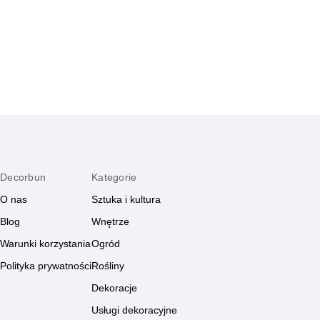
klimat wiosny. Sprawdź kreatywne rozwiązania
wiosny. Sprawdź k
pełne prostoty, uroku i wyjątkowego stylu.
prostoty, uroku i w
Decorbun
Kategorie
O nas
Sztuka i kultura
Blog
Wnętrze
Warunki korzystania
Ogród
Polityka prywatności
Rośliny
Dekoracje
Usługi dekoracyjne