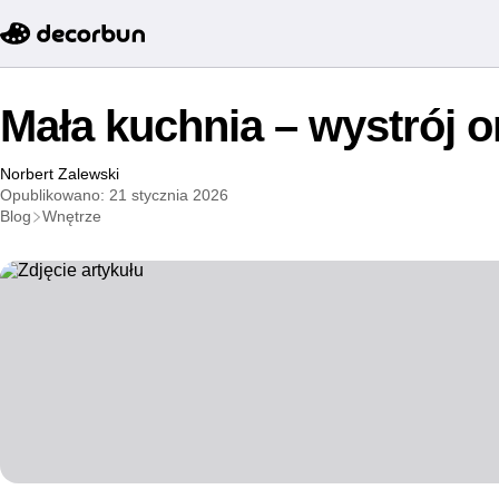
Mała kuchnia – wystrój or
Norbert Zalewski
Opublikowano: 21 stycznia 2026
Blog
Wnętrze