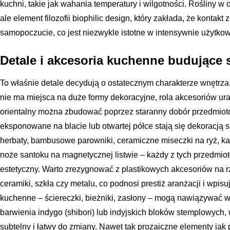
kuchni, takie jak wahania temperatury i wilgotności. Rośliny w o
ale element filozofii biophilic design, który zakłada, że kontakt 
samopoczucie, co jest niezwykle istotne w intensywnie użytk
Detale i akcesoria kuchenne budujące s
To właśnie detale decydują o ostatecznym charakterze wnętrza
nie ma miejsca na duże formy dekoracyjne, rola akcesoriów ura
orientalny można zbudować poprzez staranny dobór przedmiot
eksponowane na blacie lub otwartej półce stają się dekoracją 
herbaty, bambusowe parowniki, ceramiczne miseczki na ryż, k
noże santoku na magnetycznej listwie – każdy z tych przedmiot
estetyczny. Warto zrezygnować z plastikowych akcesoriów na 
ceramiki, szkła czy metalu, co podnosi prestiż aranżacji i wpisu
kuchenne – ściereczki, bieżniki, zasłony – mogą nawiązywać 
barwienia indygo (shibori) lub indyjskich bloków stemplowych,
subtelny i łatwy do zmiany. Nawet tak prozaiczne elementy jak