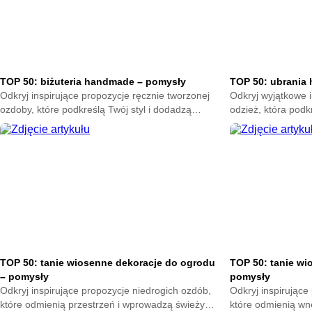
TOP 50: biżuteria handmade – pomysły
TOP 50: ubrania
Odkryj inspirujące propozycje ręcznie tworzonej
Odkryj wyjątkowe i
ozdoby, które podkreślą Twój styl i dodadzą
odzież, która podkr
wyjątkowego charakteru. Sprawdź kreatywne
charakteru każdej
rozwiązania pełne pasji i oryginalności.
rozwiązania pełne p
TOP 50: tanie wiosenne dekoracje do ogrodu
TOP 50: tanie wi
– pomysły
pomysły
Odkryj inspirujące propozycje niedrogich ozdób,
Odkryj inspirujące
które odmienią przestrzeń i wprowadzą świeży
które odmienią wn