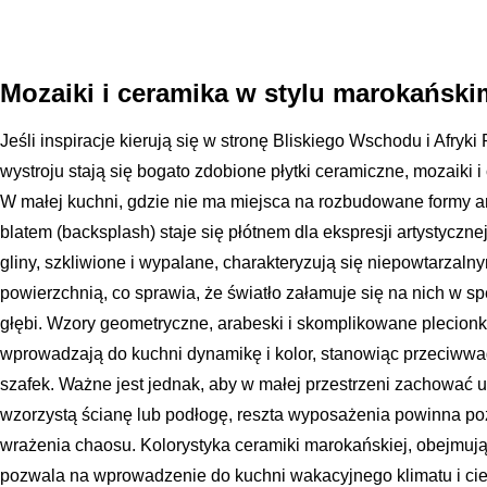
Mozaiki i ceramika w stylu marokańsk
Jeśli inspiracje kierują się w stronę Bliskiego Wschodu i Afr
wystroju stają się bogato zdobione płytki ceramiczne, mozaiki i
W małej kuchni, gdzie nie ma miejsca na rozbudowane formy ar
blatem (backsplash) staje się płótnem dla ekspresji artystycznej
gliny, szkliwione i wypalane, charakteryzują się niepowtarzaln
powierzchnią, co sprawia, że światło załamuje się na nich w s
głębi. Wzory geometryczne, arabeski i skomplikowane plecionki
wprowadzają do kuchni dynamikę i kolor, stanowiąc przeciww
szafek. Ważne jest jednak, aby w małej przestrzeni zachować u
wzorzystą ścianę lub podłogę, reszta wyposażenia powinna po
wrażenia chaosu. Kolorystyka ceramiki marokańskiej, obejmując
pozwala na wprowadzenie do kuchni wakacyjnego klimatu i cie