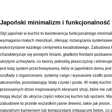
Japoński minimalizm i funkcjonalnoś
Styl japoński w kuchni to kwintesencja funkcjonalnego minimali
wymagania małych mieszkań, oferując rozwiązania systemow
wykorzystanie każdego centymetra kwadratowego. Zabudowa 
charakteryzuje się prostymi liniami, gładkimi frontami pozbaw
ukrytymi uchwytami, co tworzy jednolitą płaszczyznę i eliminu
jest tutaj system przechowywania, który w japońskim domu jest
szuflady z organizerami, systemy cargo i wysuwane szafki pozw
akcesoriów, pozostawiając blaty czyste i puste. W małej kuch
przesuwnych drzwi inspirowanych ekranami shoji, które nie zab
mogą służyć do ukrycia części roboczej kuchni lub spiżarni. Ma
zabudowie to przede wszystkim jasne drewno, takie jak jesion,
naturalnym kamieniem lub kompozytami imitującymi beton, co 