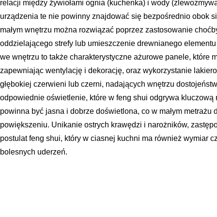
relacji między żywiołami ognia (kuchenka) i wody (zlewozmywak
urządzenia te nie powinny znajdować się bezpośrednio obok si
małym wnętrzu można rozwiązać poprzez zastosowanie choćby
oddzielającego strefy lub umieszczenie drewnianego elementu 
we wnętrzu to także charakterystyczne ażurowe panele, które m
zapewniając wentylację i dekorację, oraz wykorzystanie lakie
głębokiej czerwieni lub czerni, nadających wnętrzu dostojeńst
odpowiednie oświetlenie, które w feng shui odgrywa kluczową r
powinna być jasna i dobrze doświetlona, co w małym metrażu
powiększeniu. Unikanie ostrych krawędzi i narożników, zastępo
postulat feng shui, który w ciasnej kuchni ma również wymiar c
bolesnych uderzeń.